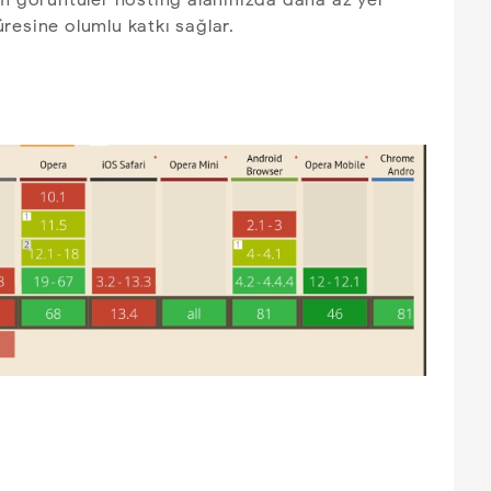
em görüntüler hosting alanınızda daha az yer
resine olumlu katkı sağlar.