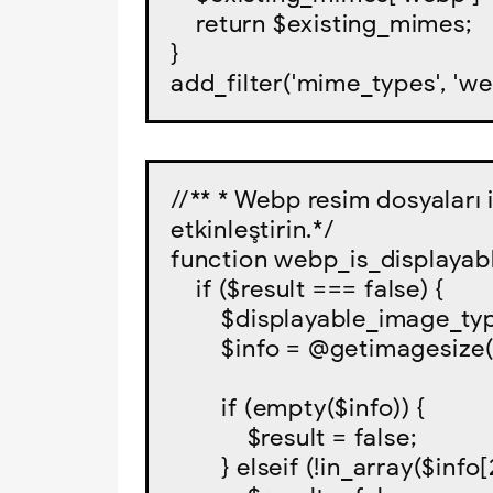
    return $existing_mimes;

}

add_filter('mime_types', '
//** * Webp resim dosyaları 
etkinleştirin.*/

function webp_is_displayable
    if ($result === false) {

        $displayable_image_types = array( IMAGETYPE_WEBP );

        $info = @getimagesize( $path );

        if (empty($info)) {

            $result = false;

        } elseif (!in_array($info[2], $displayable_image_types)) {
