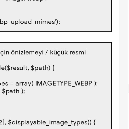
webp_upload_mimes');
için önizlemeyi / küçük resmi 
($result, $path) {
