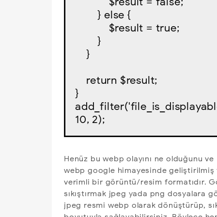
            $result = false;

        } else {

            $result = true;

        }

    }

    return $result;

}

add_filter('file_is_displayab
10, 2);
Henüz bu webp olayını ne olduğunu ve n
webp google himayesinde geliştirilmiş
verimli bir görüntü/resim formatıdır. 
sıkıştırmak jpeg yada png dosyalara gö
jpeg resmi webp olarak dönüştürüp, sıkı