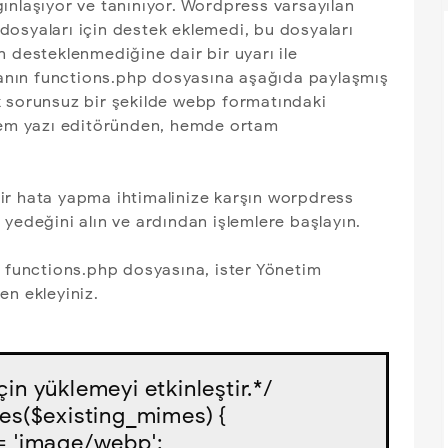
ınlaşıyor ve tanınıyor. Wordpress varsayılan
osyaları için destek eklemedi, bu dosyaları
 desteklenmediğine dair bir uyarı ile
emanın functions.php dosyasına aşağıda paylaşmış
k sorunsuz bir şekilde webp formatındaki
 hem yazı editöründen, hemde ortam
ir hata yapma ihtimalinize karşın worpdress
yedeğini alın ve ardından işlemlere başlayın.
n functions.php dosyasına, ister Yönetim
en ekleyiniz.
in yüklemeyi etkinleştir.*/

s($existing_mimes) {
