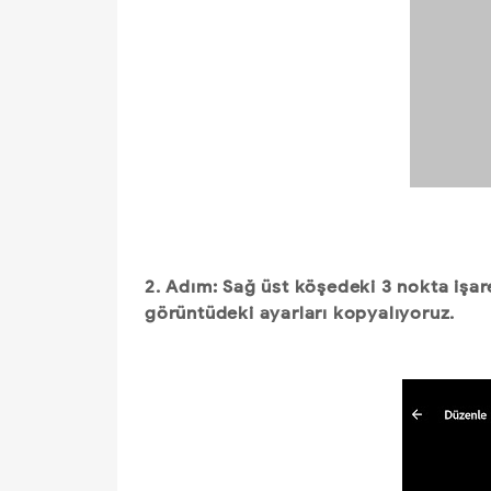
2. Adım: Sağ üst köşedeki 3 nokta işa
görüntüdeki ayarları kopyalıyoruz.