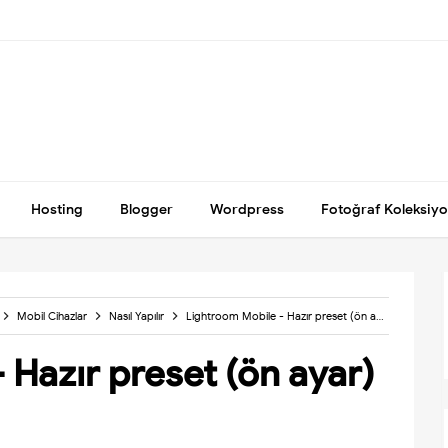
Hosting
Blogger
Wordpress
Fotoğraf Koleksiy
Mobil Cihazlar
Nasıl Yapılır
Lightroom Mobile - Hazır preset (ön ayar) kullanımı
 Hazır preset (ön ayar)