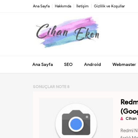
Ana Sayfa
Hakkımda
İletişim
Gizlilik ve Koşullar
Ana Sayfa
SEO
Android
Webmaster
SONUÇLAR
NOTE 8
Redmi
(Goo
Cihan
Redmi No