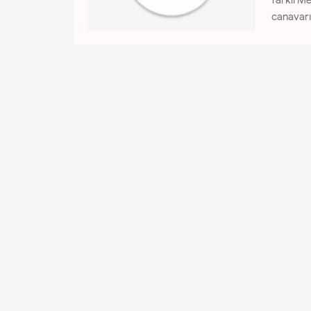
farklı M
canavarı 