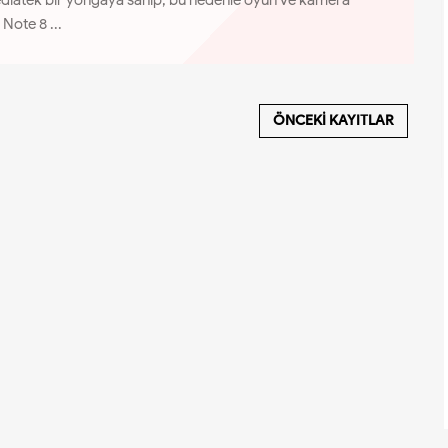
ediatek bir yongaya sahip, bu nedenle oyun ve kamera
Note 8 ...
ÖNCEKI KAYITLAR