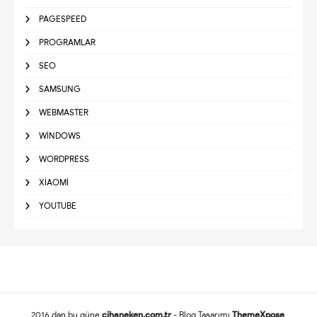
PAGESPEED
PROGRAMLAR
SEO
SAMSUNG
WEBMASTER
WINDOWS
WORDPRESS
XIAOMI
YOUTUBE
2016 dan bu güne
cihaneken.com.tr
- Blog Tasarımı
ThemeXpose
,