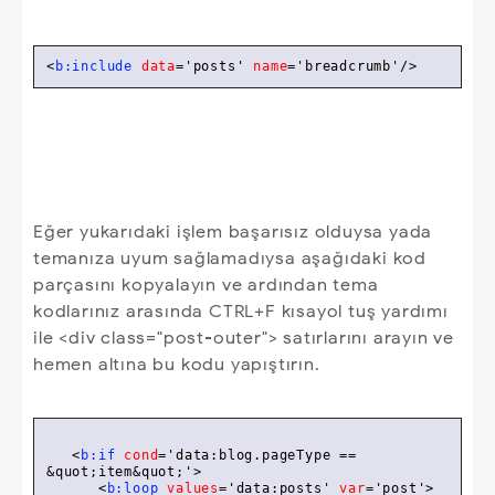
<
b:include
data
=
'posts'
name
=
'breadcrumb'
/>
Eğer yukarıdaki işlem başarısız olduysa yada
temanıza uyum sağlamadıysa aşağıdaki kod
parçasını kopyalayın ve ardından tema
kodlarınız arasında CTRL+F kısayol tuş yardımı
ile <div class="post-outer"> satırlarını arayın ve
hemen altına bu kodu yapıştırın.
<
b:if
cond
=
'data:blog.pageType == 
&quot;item&quot;'
>
<
b:loop
values
=
'data:posts'
var
=
'post'
>