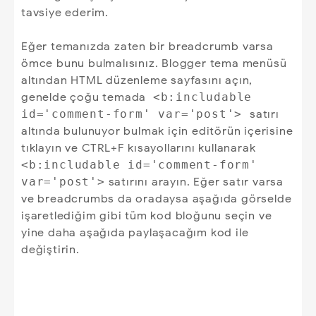
tavsiye ederim.
Eğer temanızda zaten bir breadcrumb varsa
ömce bunu bulmalısınız. Blogger tema menüsü
altından HTML düzenleme sayfasını açın,
genelde çoğu temada
<b:includable
id='comment-form' var='post'>
satırı
altında bulunuyor bulmak için editörün içerisine
tıklayın ve CTRL+F kısayollarını kullanarak
<b:includable id='comment-form'
var='post'>
satırını arayın. Eğer satır varsa
ve breadcrumbs da oradaysa aşağıda görselde
işaretlediğim gibi tüm kod bloğunu seçin ve
yine daha aşağıda paylaşacağım kod ile
değiştirin.