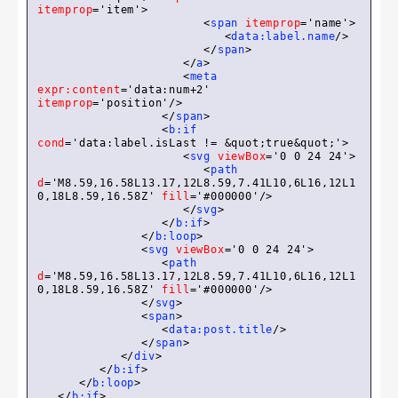
itemprop
=
'item'
>
<
span
itemprop
=
'name'
>
<
data:label.name
/>
</
span
>
</
a
>
<
meta
expr:content
=
'data:num+2'
itemprop
=
'position'
/>
</
span
>
<
b:if
cond
=
'data:label.isLast != &quot;true&quot;'
>
<
svg
viewBox
=
'0 0 24 24'
>
<
path
d
=
'M8.59,16.58L13.17,12L8.59,7.41L10,6L16,12L1
0,18L8.59,16.58Z'
fill
=
'#000000'
/>
</
svg
>
</
b:if
>
</
b:loop
>
<
svg
viewBox
=
'0 0 24 24'
>
<
path
d
=
'M8.59,16.58L13.17,12L8.59,7.41L10,6L16,12L1
0,18L8.59,16.58Z'
fill
=
'#000000'
/>
</
svg
>
<
span
>
<
data:post.title
/>
</
span
>
</
div
>
</
b:if
>
</
b:loop
>
</
b:if
>