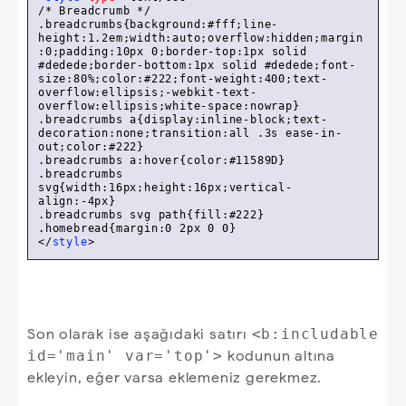
/* Breadcrumb */
.breadcrumbs
{
background
:
#fff
;
line-
height
:
1.2em
;
width
:auto;
overflow
:hidden;
margin
:
0
;
padding
:
10px
0
;
border-top
:
1px
 solid 
#dedede
;
border-bottom
:
1px
 solid 
#dedede
;
font-
size
:
80%
;
color
:
#222
;
font-weight
:
400
;
text-
overflow
:ellipsis;
-webkit-text-
overflow
:ellipsis;
white-space
.breadcrumbs
a
{
display
:inline-block;
text-
decoration
:none;
transition
:all .
3s
 ease-in-
out;
color
:
#222
.breadcrumbs
a
:hover
{
color
:
#11589D
.breadcrumbs
svg
{
width
:
16px
;
height
:
16px
;
vertical-
align
:-
4px
.breadcrumbs
svg
path
{
fill
:
#222
.homebread
{
margin
:
0
2px
0
0
</
style
>
Son olarak ise aşağıdaki satırı
<b:includable
id='main' var='top'>
kodunun altına
ekleyin, eğer varsa eklemeniz gerekmez.