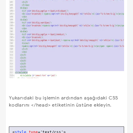
Yukarıdaki bu işlemin ardından aşağıdaki CSS
kodlarını </head> etiketinin üstüne ekleyin.
<
style
type
=
'text/css'
>