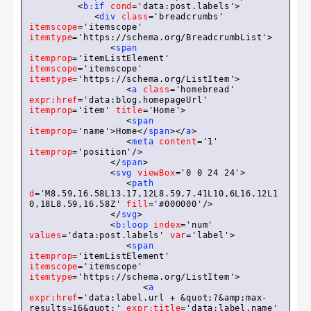
<
b:if
cond
=
'data:post.labels'
>
<
div
class
=
'breadcrumbs'
itemscope
=
'itemscope'
itemtype
=
'https://schema.org/BreadcrumbList'
>
<
span
itemprop
=
'itemListElement'
itemscope
=
'itemscope'
itemtype
=
'https://schema.org/ListItem'
>
<
a
class
=
'homebread'
expr:href
=
'data:blog.homepageUrl'
itemprop
=
'item'
title
=
'Home'
>
<
span
itemprop
=
'name'
>
Home
</
span
>
</
a
>
<
meta
content
=
'1'
itemprop
=
'position'
/>
</
span
>
<
svg
viewBox
=
'0 0 24 24'
>
<
path
d
=
'M8.59,16.58L13.17,12L8.59,7.41L10,6L16,12L1
0,18L8.59,16.58Z'
fill
=
'#000000'
/>
</
svg
>
<
b:loop
index
=
'num'
values
=
'data:post.labels'
var
=
'label'
>
<
span
itemprop
=
'itemListElement'
itemscope
=
'itemscope'
itemtype
=
'https://schema.org/ListItem'
>
<
a
expr:href
=
'data:label.url + &quot;?&amp;max-
results=16&quot;'
expr:title
=
'data:label.name'