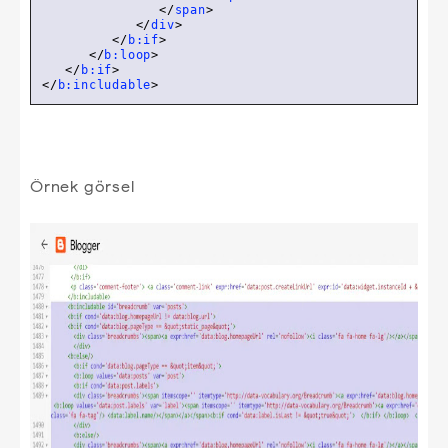
</
span
>
</
div
>
</
b:if
>
</
b:loop
>
</
b:if
>
</
b:includable
>
Örnek görsel