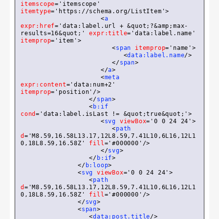
itemscope
=
'itemscope'
itemtype
=
'https://schema.org/ListItem'
>
<
a
expr:href
=
'data:label.url + &quot;?&amp;max-
results=16&quot;'
expr:title
=
'data:label.name'
itemprop
=
'item'
>
<
span
itemprop
=
'name'
>
<
data:label.name
/>
</
span
>
</
a
>
<
meta
expr:content
=
'data:num+2'
itemprop
=
'position'
/>
</
span
>
<
b:if
cond
=
'data:label.isLast != &quot;true&quot;'
>
<
svg
viewBox
=
'0 0 24 24'
>
<
path
d
=
'M8.59,16.58L13.17,12L8.59,7.41L10,6L16,12L1
0,18L8.59,16.58Z'
fill
=
'#000000'
/>
</
svg
>
</
b:if
>
</
b:loop
>
<
svg
viewBox
=
'0 0 24 24'
>
<
path
d
=
'M8.59,16.58L13.17,12L8.59,7.41L10,6L16,12L1
0,18L8.59,16.58Z'
fill
=
'#000000'
/>
</
svg
>
<
span
>
<
data:post.title
/>