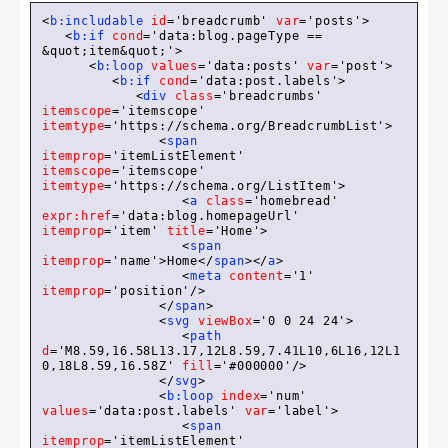
<
b:includable
id
=
'breadcrumb'
var
=
'posts'
>
<
b:if
cond
=
'data:blog.pageType == 
&quot;item&quot;'
>
<
b:loop
values
=
'data:posts'
var
=
'post'
>
<
b:if
cond
=
'data:post.labels'
>
<
div
class
=
'breadcrumbs'
itemscope
=
'itemscope'
itemtype
=
'https://schema.org/BreadcrumbList'
>
<
span
itemprop
=
'itemListElement'
itemscope
=
'itemscope'
itemtype
=
'https://schema.org/ListItem'
>
<
a
class
=
'homebread'
expr:href
=
'data:blog.homepageUrl'
itemprop
=
'item'
title
=
'Home'
>
<
span
itemprop
=
'name'
>
Home
</
span
>
</
a
>
<
meta
content
=
'1'
itemprop
=
'position'
/>
</
span
>
<
svg
viewBox
=
'0 0 24 24'
>
<
path
d
=
'M8.59,16.58L13.17,12L8.59,7.41L10,6L16,12L1
0,18L8.59,16.58Z'
fill
=
'#000000'
/>
</
svg
>
<
b:loop
index
=
'num'
values
=
'data:post.labels'
var
=
'label'
>
<
span
itemprop
=
'itemListElement'